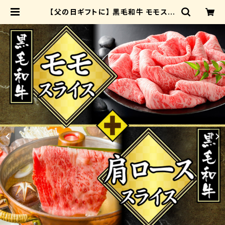
【父の日ギフトに】 黒毛和牛 モモスラ
イス 肩ローススライス セット すき焼
き しゃぶしゃぶ 牛丼 国産牛 お肉 牛
肉 鍋 冷凍 国産 九州産 WAGYU【送
料無料】【冷凍便】お祝い 誕生日 バレ
ンタイン ホワイトデー ギフト | チェ
ルシアマルシェ