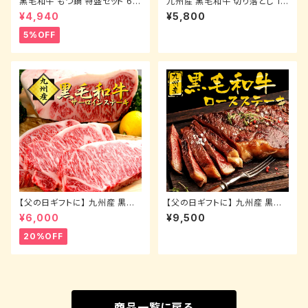
黒毛和牛 もつ鍋 特盛セット 60
九州産 黒毛和牛 切り落とし 1k
0g スープ＆麺2玉付き ホルモン
g 牛丼 炒めもの 国産牛 お肉
¥4,940
¥5,800
焼肉 鉄板焼き てっちゃん 煮込
牛肉 冷凍 国産 WAGYU【送料
み 国産牛 お肉 牛肉 モツ 鍋 冷
無料】【訳あり】 【冷凍便でお届
5%OFF
凍 WAGYU 【送料無料】【冷凍
け】
便でお届け】 お祝い 誕生日 取
り寄せ お歳暮 敬老の日
【父の日ギフトに】 九州産 黒毛
【父の日ギフトに】 九州産 黒毛
和牛 サーロインステーキ 250g
和牛 ロースステーキ 900g(45
¥6,000
¥9,500
×2枚 合計500g 国産牛 お肉
0g×2枚)
牛肉 冷凍 国産 WAGYU 【送料
20%OFF
無料】 プレゼント ギフト お祝い
誕生日 取り寄せ バレンタイン
ホワイトデー サプライズ
商品一覧に戻る